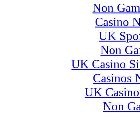
Non Gam
Casino 
UK Spor
Non Ga
UK Casino Si
Casinos 
UK Casino
Non Ga