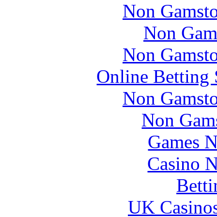
Non Gamsto
Non Gam
Non Gamsto
Online Betting
Non Gamsto
Non Gams
Games N
Casino 
Betti
UK Casino